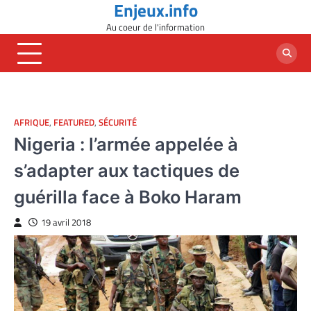
Enjeux.info
Skip
to
Au coeur de l'information
content
AFRIQUE
,
FEATURED
,
SÉCURITÉ
Nigeria : l’armée appelée à
s’adapter aux tactiques de
guérilla face à Boko Haram
19 avril 2018