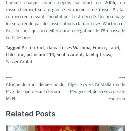
Comme chaque année depuis sa mort en 2004, un
rassemblement sera organisé en mémoire de Yasser Arafat
ce mercredi devant l’hôpital où il est décédé. Un hommage
lui sera rendu par des associations clamartoises Wachma et
Arc-en-Ciel, qui accueillera une délégation de l’Ambassade
de Palestine.
Tagged
Arc-en-Ciel
,
clamartoises Wachma
,
France
,
israél
,
Palestine
,
polonium 210
,
Souha Arafat
,
Tawfiq Tirawi
,
Yasser Arafat
Navigation
⟵
⟶
Afrique du Sud : démission du
Algérie : vers l’installation de
de
PDG de l’opérateur télécom
Peugeot et de sa succursale
l’article
MTN
Faurecia
Related Posts