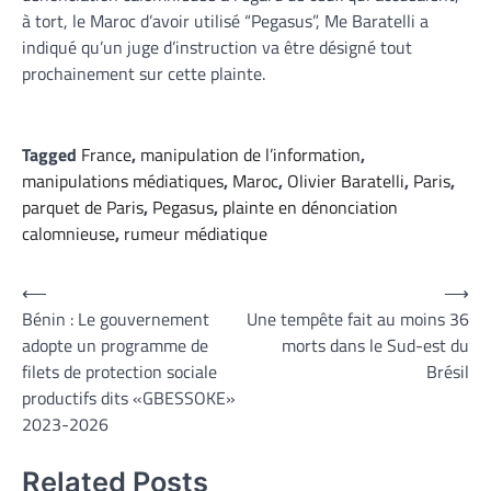
à tort, le Maroc d’avoir utilisé “Pegasus”, Me Baratelli a
indiqué qu’un juge d’instruction va être désigné tout
prochainement sur cette plainte.
Tagged
France
,
manipulation de l’information
,
manipulations médiatiques
,
Maroc
,
Olivier Baratelli
,
Paris
,
parquet de Paris
,
Pegasus
,
plainte en dénonciation
calomnieuse
,
rumeur médiatique
Navigation
⟵
⟶
Bénin : Le gouvernement
Une tempête fait au moins 36
de
adopte un programme de
morts dans le Sud-est du
l’article
filets de protection sociale
Brésil
productifs dits «GBESSOKE»
2023-2026
Related Posts