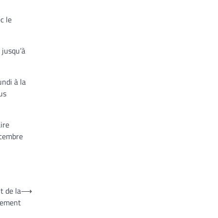
c le
 jusqu’à
ndi à la
us
ire
écembre
 de la
⟶
pement