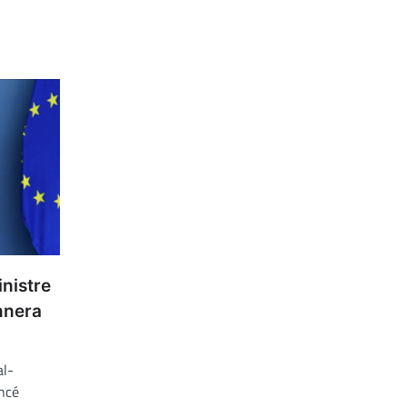
nistre
nnera
al-
ncé