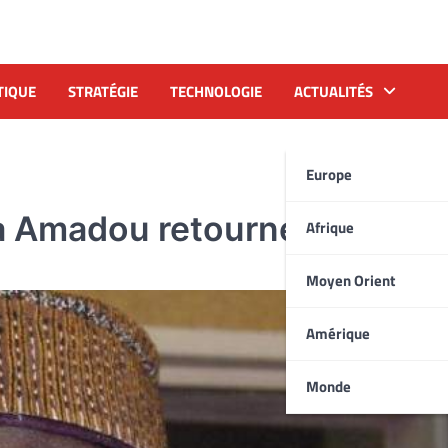
TIQUE
STRATÉGIE
TECHNOLOGIE
ACTUALITÉS
Europe
a Amadou retourne en priso
Afrique
Moyen Orient
Amérique
Monde