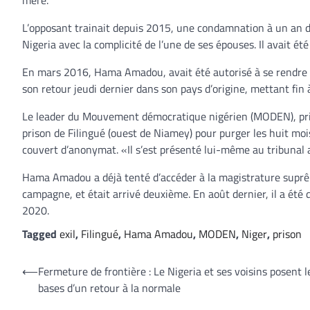
L’opposant trainait depuis 2015, une condamnation à un an d
Nigeria avec la complicité de l’une de ses épouses. Il avait é
En mars 2016, Hama Amadou, avait été autorisé à se rendre en
son retour jeudi dernier dans son pays d’origine, mettant fin à
Le leader du Mouvement démocratique nigérien (MODEN), princ
prison de Filingué (ouest de Niamey) pour purger les huit moi
couvert d’anonymat. «Il s’est présenté lui-même au tribunal a
Hama Amadou a déjà tenté d’accéder à la magistrature suprême 
campagne, et était arrivé deuxième. En août dernier, il a été
2020.
Tagged
exil
,
Filingué
,
Hama Amadou
,
MODEN
,
Niger
,
prison
Navigation
⟵
Fermeture de frontière : Le Nigeria et ses voisins posent l
bases d’un retour à la normale
de