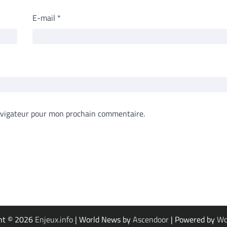
E-mail
*
avigateur pour mon prochain commentaire.
ht © 2026
Enjeux.info
| World News by
Ascendoor
| Powered by
Wo