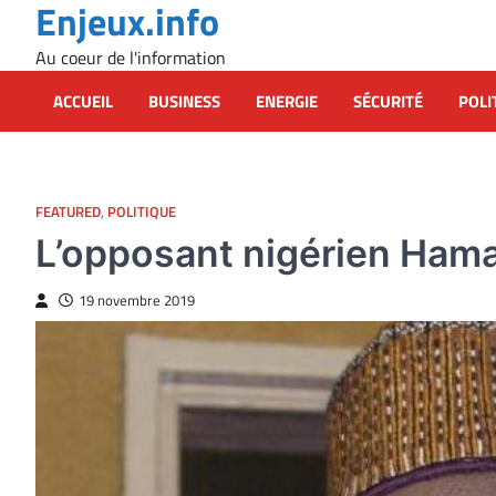
Enjeux.info
Skip
to
Au coeur de l'information
content
ACCUEIL
BUSINESS
ENERGIE
SÉCURITÉ
POLI
FEATURED
,
POLITIQUE
L’opposant nigérien Ham
19 novembre 2019