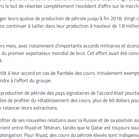
ns le but de résorber complètement l’excédent d’offre sur le march
ger leurs quotas de production de pétrole jusqu’à fin 2018. Vingt-
c continuer à tailler dans leur production à hauteur de 1.8 million
niers mois, avec notamment d’importants accords militaires et éco
ion du premier exportateur mondial de brut. Cet effort avait été co
t.
us tôt à leur accord en cas de flambée des cours. Initialement exemp
ndre à l’effort du groupe.
production de pétrole des pays signataires de l’accord était pourta
ées de profiter du rétablissement des cours, plus de 60 dollars pour
 relancer leurs extractions.
fiter de ses nouvelles relations avec la Russie et de sa position a
rient entre Riyad et Téhéran, tandis que le Qatar est toujours so
rolongation. Pour Riyad, des cours du pétrole élevés sont indispens