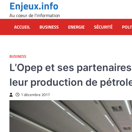
Enjeux.info
Skip
to
Au coeur de l'information
content
ACCUEIL
BUSINESS
ENERGIE
SÉCURITÉ
POLI
BUSINESS
L’Opep et ses partenaires 
leur production de pétrol
1 décembre 2017