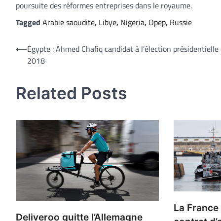
poursuite des réformes entreprises dans le royaume.
Tagged
Arabie saoudite
,
Libye
,
Nigeria
,
Opep
,
Russie
Navigation
⟵
Egypte : Ahmed Chafiq candidat à l’élection présidentielle
2018
de
l’article
Related Posts
La France :
Deliveroo quitte l’Allemagne