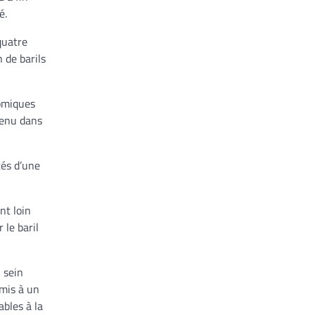
é.
quatre
 de barils
nomiques
nvenu dans
tés d’une
nt loin
 le baril
u sein
umis à un
ables à la