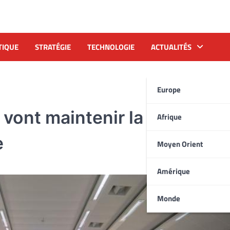
TIQUE
STRATÉGIE
TECHNOLOGIE
ACTUALITÉS
Europe
vont maintenir la limitation
Afrique
e
Moyen Orient
Amérique
Monde