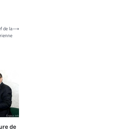
f de la
⟶
érienne
ture de