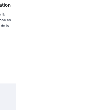
ation
 la
enne en
n de la…