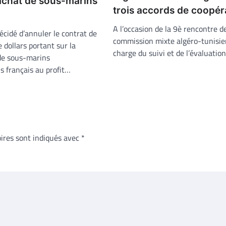
’achat de sous-marins
trois accords de coopér
A l’occasion de la 9è rencontre de
décidé d’annuler le contrat de
commission mixte algéro-tunisi
e dollars portant sur la
charge du suivi et de l’évaluatio
de sous-marins
s français au profit…
ires sont indiqués avec
*