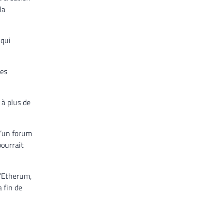
la
 qui
des
 à plus de
d’un forum
pourrait
l’Etherum,
 fin de