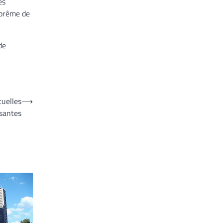
es
uprême de
de
tuelles
⟶
isantes