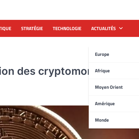
TIQUE
STRATÉGIE
TECHNOLOGIE
ACTUALITÉS
Europe
ction des cryptomonnaies
Afrique
Moyen Orient
Amérique
Monde