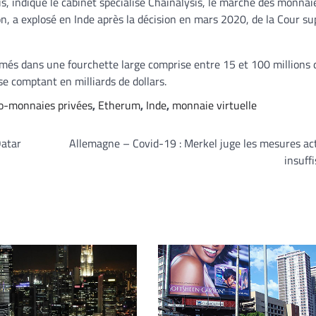
s, indique le cabinet spécialisé Chainalysis, le marché des monnai
ion, a explosé en Inde après la décision en mars 2020, de la Cour s
imés dans une fourchette large comprise entre 15 et 100 millions 
se comptant en milliards de dollars.
o-monnaies privées
,
Etherum
,
Inde
,
monnaie virtuelle
Qatar
Allemagne – Covid-19 : Merkel juge les mesures ac
insuff