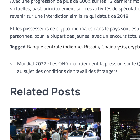
Avec une progression de plus de 600% sur les 12 derniers moi
virtuelles, basé principalement sur des activités de spéculat
revenir sur une interdiction similaire qui datait de 2018.
Et les possesseurs de crypto-monnaies dans le pays sont est
personnes, pour la plupart des jeunes, avec un encours total 
Tagged
Banque centrale indienne
,
Bitcoin
,
Chainalysis
,
crypt
Navigation
⟵
Mondial 2022 : Les ONG maintiennent la pression sur le 
au sujet des conditions de travail des étrangers
de
l’article
Related Posts