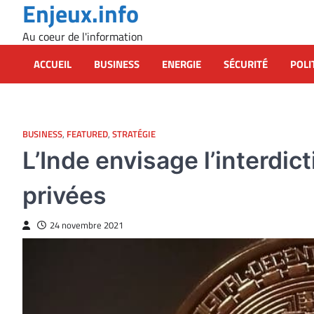
Enjeux.info
Skip
to
Au coeur de l'information
content
ACCUEIL
BUSINESS
ENERGIE
SÉCURITÉ
POLI
BUSINESS
,
FEATURED
,
STRATÉGIE
L’Inde envisage l’interdi
privées
24 novembre 2021