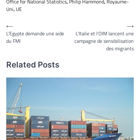
Office for National Statistics
,
Philip Hammond
,
Royaume-
Uni
,
UE
Navigation
⟵
⟶
L’Egypte demande une aide
L’Italie et l’OIM lancent une
de
du FMI
campagne de sensibilisation
l’article
des migrants
Related Posts