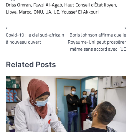
Driss Omran
,
Fawzi Al-Agab
,
Haut Conseil d’État libyen
,
Libye
,
Maroc
,
ONU
,
UA
,
UE
,
Youssef El Akkouri
Navigation
⟵
⟶
Covid-19 : le ciel sud-africain
Boris Johnson affirme que le
de
à nouveau ouvert
Royaume-Uni peut prospérer
l’article
même sans accord avec l’UE
Related Posts