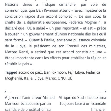
Nations Unies a indiqué dimanche, par voie de
communiqué, que Ban Ki-moon attend « avec impatience la
conclusion rapide d’un accord complet ». De son côté, la
cheffe de la diplomatie européenne, Federica Mogherini, a
déclaré que l’UE a salué « un pas important » et est « prête
à soutenir un gouvernement d’union nationale dès lors qu’il
sera formé ». Quant à l’Italie, ancienne puissance coloniale
de la Libye, le président de son Conseil des ministres,
Matteo Renzi, a estimé que cet accord constituait une «
étape importante dans les efforts pour stabiliser la région et
rétablir la paix ».
Tagged
accord de paix
,
Ban Ki-moon
,
Fajr Libya
,
Federica
Mogherini
,
Italie
,
Libye
,
Maroc
,
ONU
,
UE
Navigation
⟵
⟶
Aljazeera: l’animateur Ahmed
Afrique du Sud : Jacob Zuma
de
Mansour éclaboussé par un
toujours face à un scandale
l’article
scandale de prostitution au
financier