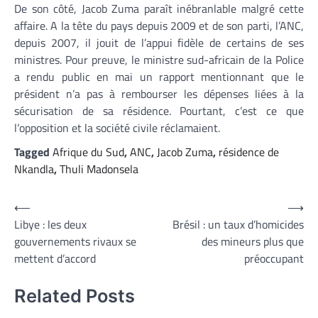
De son côté, Jacob Zuma paraît inébranlable malgré cette
affaire. A la tête du pays depuis 2009 et de son parti, l’ANC,
depuis 2007, il jouit de l’appui fidèle de certains de ses
ministres. Pour preuve, le ministre sud-africain de la Police
a rendu public en mai un rapport mentionnant que le
président n’a pas à rembourser les dépenses liées à la
sécurisation de sa résidence. Pourtant, c’est ce que
l’opposition et la société civile réclamaient.
Tagged
Afrique du Sud
,
ANC
,
Jacob Zuma
,
résidence de
Nkandla
,
Thuli Madonsela
Navigation
⟵
⟶
Libye : les deux
Brésil : un taux d’homicides
de
gouvernements rivaux se
des mineurs plus que
l’article
mettent d’accord
préoccupant
Related Posts