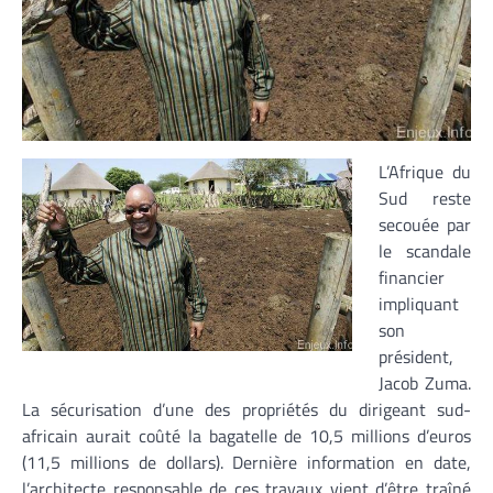
L’Afrique du
Sud reste
secouée par
le scandale
financier
impliquant
son
président,
Jacob Zuma.
La sécurisation d’une des propriétés du dirigeant sud-
africain aurait coûté la bagatelle de 10,5 millions d’euros
(11,5 millions de dollars). Dernière information en date,
l’architecte responsable de ces travaux vient d’être traîné