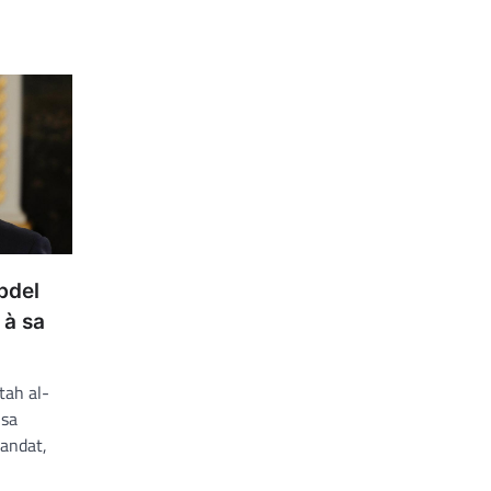
bdel
 à sa
tah al-
 sa
andat,