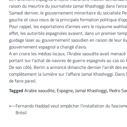
raison du meurtre du journaliste Jamal Khashoggi dans l’ence
Samedi dernier, le gouvernement minoritaire du socialiste Ped
gauche et ceux issus de la principale formation politique d’op
Pour rappel, les exportations d’armes vers le royaume wahhabi
effet, les autorités espagnoles avaient, dans un premier tem
guidage laser au gouvernement saoudien en raison de leur éve
gouvernement espagnol a changé d’avis.
A en croire les médias locaux, l’Arabie saoudite avait menacé d
portant sur l’achat de navires de guerre espagnols au cas où l
De son côté, Berlin a annoncé dimanche dernier l’arrêt des ex
complètement la lumière sur l’affaire Jamal Khashoggi. Dans
de faire pareil.
Tagged
Arabie saoudite
,
Espagne
,
Jamal Khashoggi
,
Pedro Sa
Navigation
⟵
Fernando Haddad veut empêcher l’installation du fascism
Brésil
de
l’article