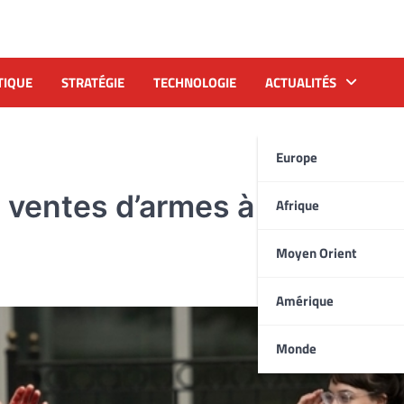
TIQUE
STRATÉGIE
TECHNOLOGIE
ACTUALITÉS
Europe
ventes d’armes à l’Arabie
Afrique
Moyen Orient
Amérique
Monde