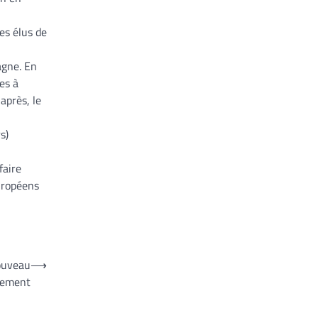
es élus de
agne. En
es à
après, le
s)
faire
uropéens
ouveau
⟶
nement