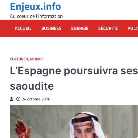
Enjeux.info
Skip
to
Au coeur de l'information
content
ACCUEIL
BUSINESS
ENERGIE
SÉCURITÉ
POLI
FEATURED
,
MONDE
L’Espagne poursuivra ses 
saoudite
24 octobre 2018