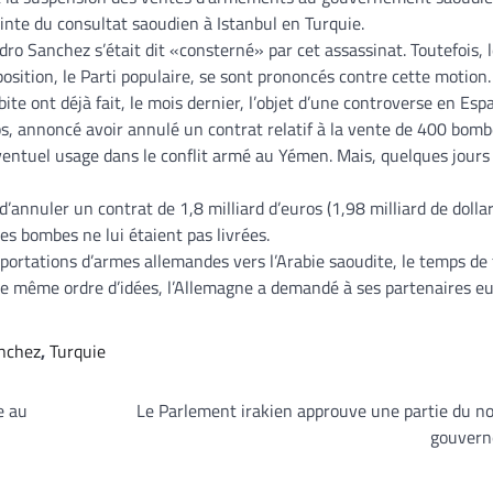
inte du consultat saoudien à Istanbul en Turquie.
ro Sanchez s’était dit «consterné» par cet assassinat. Toutefois, l
position, le Parti populaire, se sont prononcés contre cette motion.
te ont déjà fait, le mois dernier, l’objet d’une controverse en Esp
ps, annoncé avoir annulé un contrat relatif à la vente de 400 bomb
ntuel usage dans le conflit armé au Yémen. Mais, quelques jours 
’annuler un contrat de 1,8 milliard d’euros (1,98 milliard de dollar
es bombes ne lui étaient pas livrées.
portations d’armes allemandes vers l’Arabie saoudite, le temps de 
 le même ordre d’idées, l’Allemagne a demandé à ses partenaires e
nchez
,
Turquie
e au
Le Parlement irakien approuve une partie du n
gouver