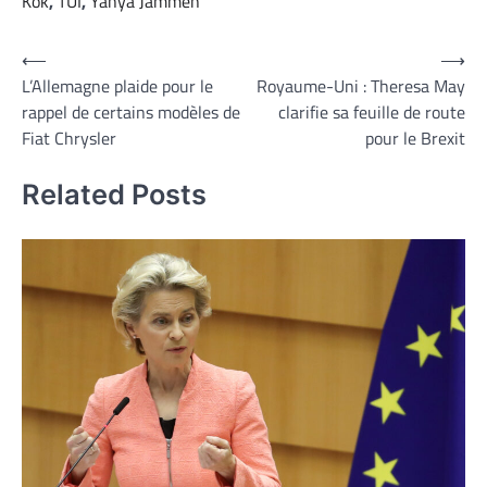
Kok
,
TUI
,
Yahya Jammeh
Navigation
⟵
⟶
L’Allemagne plaide pour le
Royaume-Uni : Theresa May
de
rappel de certains modèles de
clarifie sa feuille de route
l’article
Fiat Chrysler
pour le Brexit
Related Posts