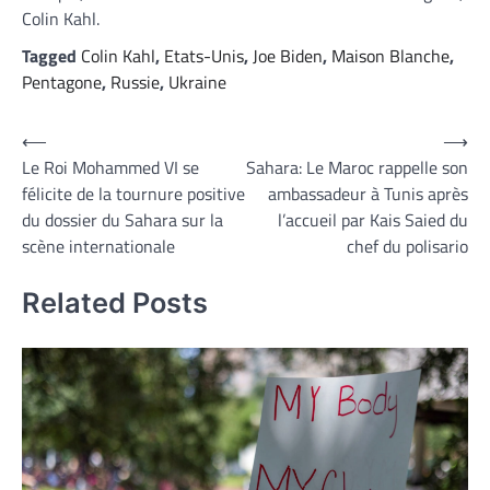
Colin Kahl.
Tagged
Colin Kahl
,
Etats-Unis
,
Joe Biden
,
Maison Blanche
,
Pentagone
,
Russie
,
Ukraine
Navigation
⟵
⟶
Le Roi Mohammed VI se
Sahara: Le Maroc rappelle son
de
félicite de la tournure positive
ambassadeur à Tunis après
l’article
du dossier du Sahara sur la
l’accueil par Kais Saied du
scène internationale
chef du polisario
Related Posts