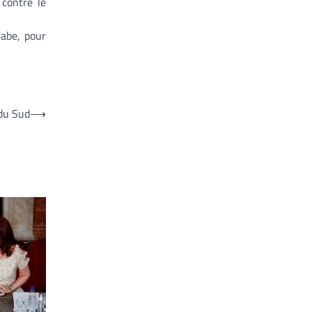
 contre le
rabe, pour
 du Sud
⟶