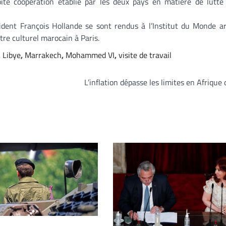
roite coopération établie par les deux pays en matière de lutte
ident François Hollande se sont rendus à l’Institut du Monde a
tre culturel marocain à Paris.
,
Libye
,
Marrakech
,
Mohammed VI
,
visite de travail
L’inflation dépasse les limites en Afrique