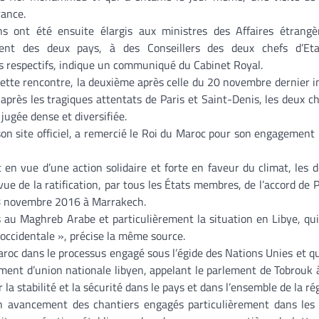
rance.
ns ont été ensuite élargis aux ministres des Affaires étrangè
ment des deux pays, à des Conseillers des deux chefs d’Et
 respectifs, indique un communiqué du Cabinet Royal.
ette rencontre, la deuxième après celle du 20 novembre dernier 
près les tragiques attentats de Paris et Saint-Denis, les deux ch
 jugée dense et diversifiée.
 son site officiel, a remercié le Roi du Maroc pour son engagement
 en vue d’une action solidaire et forte en faveur du climat, les 
vue de la ratification, par tous les États membres, de l’accord de P
 18 novembre 2016 à Marrakech.
s au Maghreb Arabe et particulièrement la situation en Libye, qu
occidentale », précise la même source.
 Maroc dans le processus engagé sous l’égide des Nations Unies et qu
ement d’union nationale libyen, appelant le parlement de Tobrouk 
 stabilité et la sécurité dans le pays et dans l’ensemble de la ré
 bon avancement des chantiers engagés particulièrement dans le