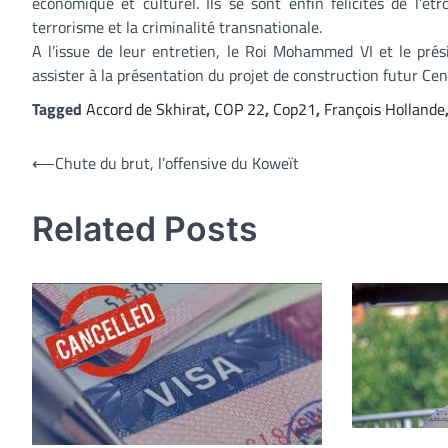
économique et culturel. Ils se sont enfin félicités de l’ét
terrorisme et la criminalité transnationale.
A l’issue de leur entretien, le Roi Mohammed VI et le prés
assister à la présentation du projet de construction futur Cen
Tagged
Accord de Skhirat
,
COP 22
,
Cop21
,
François Hollande
Navigation
⟵
Chute du brut, l’offensive du Koweït
de
Related Posts
l’article