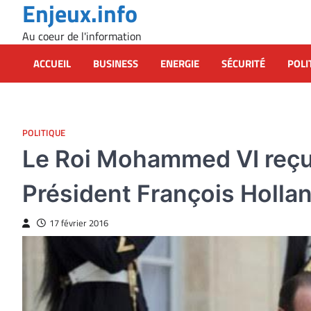
Enjeux.info
Skip
to
Au coeur de l'information
content
ACCUEIL
BUSINESS
ENERGIE
SÉCURITÉ
POLI
POLITIQUE
Le Roi Mohammed VI reçu 
Président François Holla
17 février 2016