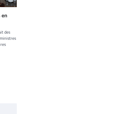
s en
it des
 ministres
ires