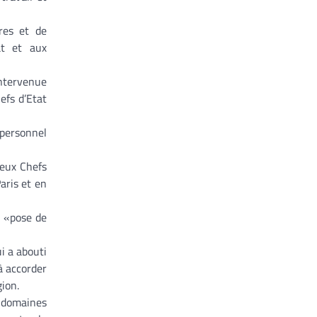
res et de
at et aux
intervenue
efs d’Etat
 personnel
deux Chefs
aris et en
i «pose de
i a abouti
à accorder
gion.
s domaines