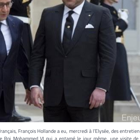
français, François Hollande a eu, mercredi à l’Elysée, des entretien
le Roi Mohammed VI qui a entamé le jour même, une visite de t