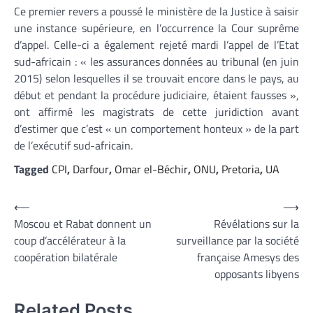
Ce premier revers a poussé le ministère de la Justice à saisir
une instance supérieure, en l’occurrence la Cour suprême
d’appel. Celle-ci a également rejeté mardi l’appel de l’Etat
sud-africain : « les assurances données au tribunal (en juin
2015) selon lesquelles il se trouvait encore dans le pays, au
début et pendant la procédure judiciaire, étaient fausses »,
ont affirmé les magistrats de cette juridiction avant
d’estimer que c’est « un comportement honteux » de la part
de l’exécutif sud-africain.
Tagged
CPI
,
Darfour
,
Omar el-Béchir
,
ONU
,
Pretoria
,
UA
Navigation
⟵
⟶
Moscou et Rabat donnent un
Révélations sur la
de
coup d’accélérateur à la
surveillance par la société
l’article
coopération bilatérale
française Amesys des
opposants libyens
Related Posts