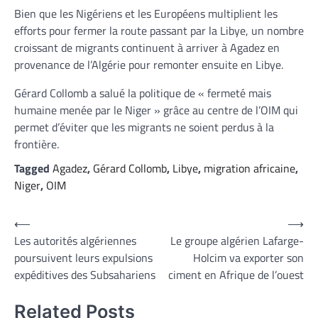
Bien que les Nigériens et les Européens multiplient les
efforts pour fermer la route passant par la Libye, un nombre
croissant de migrants continuent à arriver à Agadez en
provenance de l’Algérie pour remonter ensuite en Libye.
Gérard Collomb a salué la politique de « fermeté mais
humaine menée par le Niger » grâce au centre de l’OIM qui
permet d’éviter que les migrants ne soient perdus à la
frontière.
Tagged
Agadez
,
Gérard Collomb
,
Libye
,
migration africaine
,
Niger
,
OIM
Navigation
⟵
⟶
Les autorités algériennes
Le groupe algérien Lafarge-
de
poursuivent leurs expulsions
Holcim va exporter son
l’article
expéditives des Subsahariens
ciment en Afrique de l’ouest
Related Posts