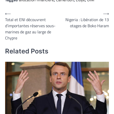
Navigation
⟵
⟶
Total et ENI découvrent
Nigeria : Libération de 13
de
d’importantes réserves sous-
otages de Boko Haram
l’article
marines de gaz au large de
Chypre
Related Posts