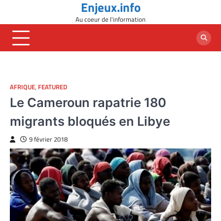
Enjeux.info
Skip
to
Au coeur de l'information
content
AFRIQUE
,
FEATURED
Le Cameroun rapatrie 180
migrants bloqués en Libye
9 février 2018