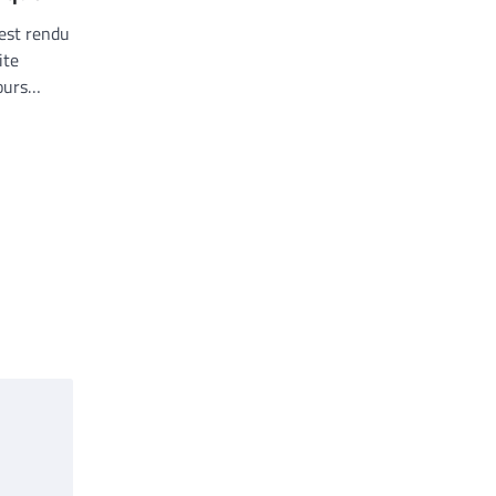
’est rendu
ite
cours…