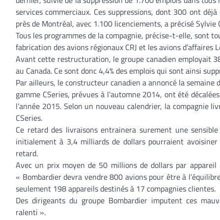
dernier, suivie de la suppression de 1.700 emplois dans tous 
services commerciaux. Ces suppressions, dont 300 ont déjà 
près de Montréal, avec 1.100 licenciements, a précisé Sylvie
Tous les programmes de la compagnie, précise-t-elle, sont to
fabrication des avions régionaux CRJ et les avions d’affaires L
Avant cette restructuration, le groupe canadien employait 
au Canada. Ce sont donc 4,4% des emplois qui sont ainsi supp
Par ailleurs, le constructeur canadien a annoncé la semaine 
gamme CSeries, prévues à l’automne 2014, ont été décalées d
l’année 2015. Selon un nouveau calendrier, la compagnie liv
CSeries.
Ce retard des livraisons entrainera surement une sensib
initialement à 3,4 milliards de dollars pourraient avoisine
retard.
Avec un prix moyen de 50 millions de dollars par appareil
« Bombardier devra vendre 800 avions pour être à l’équilibr
seulement 198 appareils destinés à 17 compagnies clientes.
Des dirigeants du groupe Bombardier imputent ces mauv
ralenti ».