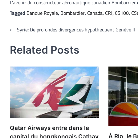
L’avenir du constructeur aéronautique canadien Bombardier 
Tagged
Banque Royale
,
Bombardier
,
Canada
,
CRJ
,
CS100
,
CSe
Navigation
⟵
Syrie: De profondes divergences hypothèquent Genève II
de
Related Posts
l’article
Qatar Airways entre dans le
À Rio, le B
capital du hongkongais Cathay