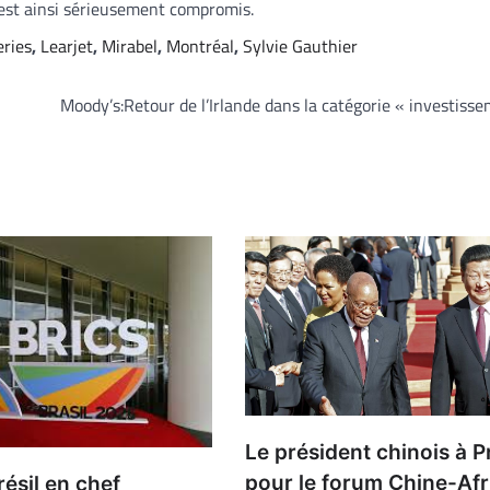
est ainsi sérieusement compromis.
ries
,
Learjet
,
Mirabel
,
Montréal
,
Sylvie Gauthier
Moody’s:Retour de l’Irlande dans la catégorie « investiss
Le président chinois à P
pour le forum Chine-Af
résil en chef