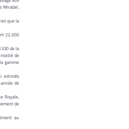
mblage aux
e Mirabel,
ies que la
ont 22.200
S100 de la
 moitié de
e la gamme
i estimés
e année de
ue Royale,
llement de
nément au