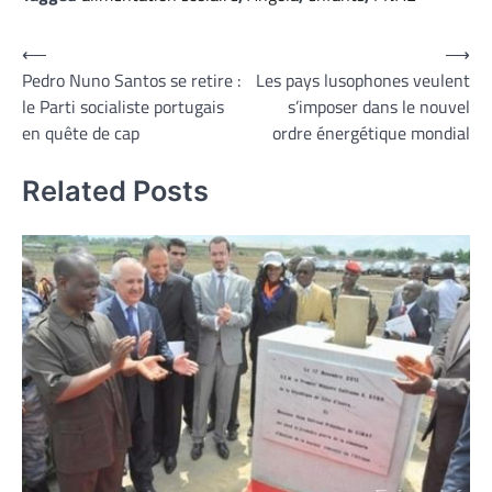
Navigation
⟵
⟶
Pedro Nuno Santos se retire :
Les pays lusophones veulent
de
le Parti socialiste portugais
s’imposer dans le nouvel
l’article
en quête de cap
ordre énergétique mondial
Related Posts