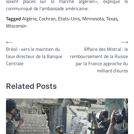
soient placés sur le marché algérien», explique le
communiqué de l’ambassade américaine.
Tagged
Algérie
,
Cochran
,
Etats-Unis
,
Minnesota
,
Texas
,
Wisconsin
Navigation
⟵
⟶
Brésil : vers le maintien du
Affaire des Mistral : le
de
taux directeur de la Banque
remboursement de la Russie
l’article
Centrale
par la France approche du
milliard d’euros
Related Posts