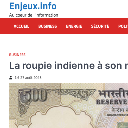
Enjeux.info
Skip
to
Au coeur de l'information
content
ACCUEIL
BUSINESS
ENERGIE
SÉCURITÉ
POLI
BUSINESS
La roupie indienne à son 
27 août 2013