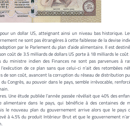
pour un dollar US, atteignant ainsi un niveau bas historique. Le
rnement ne sont pas étrangères à cette faiblesse de la devise indi
adoption par le Parlement du plan d’aide alimentaire. Il est destin
son coût de 3.5 milliards de dollars US porte à 18 milliards le coût
tes du ministre indien des Finances ne sont pas parvenues à ra
 l’exécution de ce plan sans que celui-ci n’ait des retombées né
lus de son coût, avancent la corruption du réseau de distribution pu
i du Congrès, au pouvoir dans le pays, semble irrévocable, renforc
hain.
res. Une étude publiée l’année passée révélait que 40% des enfan
e alimentaire dans le pays, qui bénéficie à des centaines de m
ais le nouveau plan du gouvernement arrive alors que le pays 
élevé à 4.5% du produit Intérieur Brut et que le gouvernement n’ar
n.