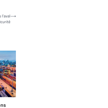
 l’aval
⟶
écurité
ons