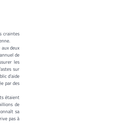
s craintes
enne.
é aux deux
 annuel de
ssurer les
fastes sur
blic d’aide
ée par des
ts étaient
illions de
connaît sa
rive pas à