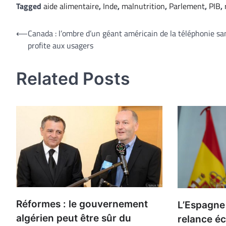
Tagged
aide alimentaire
,
Inde
,
malnutrition
,
Parlement
,
PIB
,
Navigation
⟵
Canada : l’ombre d’un géant américain de la téléphonie san
profite aux usagers
de
l’article
Related Posts
Réformes : le gouvernement
L’Espagne 
algérien peut être sûr du
relance é