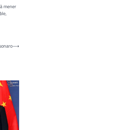
s à mener
ble,
lsonaro
⟶