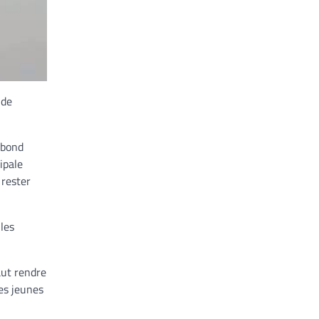
 de
ebond
ipale
 rester
les
aut rendre
es jeunes