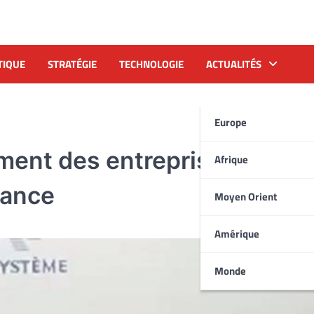
TIQUE
STRATÉGIE
TECHNOLOGIE
ACTUALITÉS
Europe
ment des entreprises freinen
Afrique
rance
Moyen Orient
Amérique
Monde