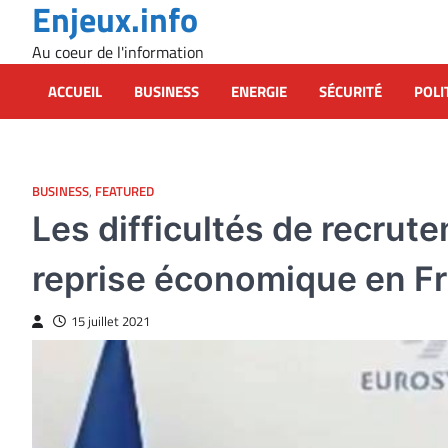
Enjeux.info
Skip
to
Au coeur de l'information
content
ACCUEIL
BUSINESS
ENERGIE
SÉCURITÉ
POLI
BUSINESS
,
FEATURED
Les difficultés de recrute
reprise économique en F
15 juillet 2021