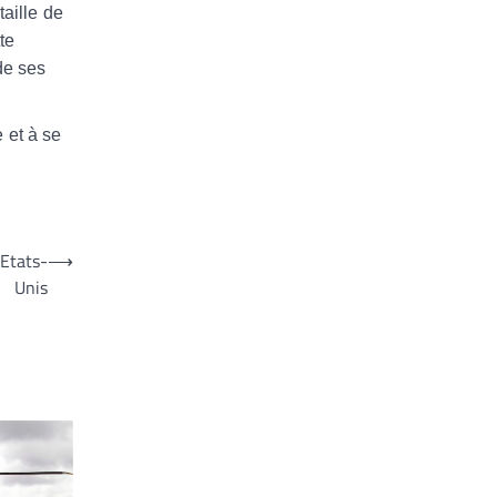
aille de
te
de ses
 et à se
 Etats-
⟶
Unis