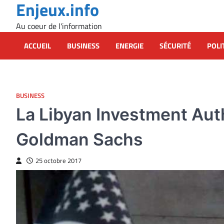
Enjeux.info
Skip
to
Au coeur de l'information
content
ACCUEIL
BUSINESS
ENERGIE
SÉCURITÉ
POLI
BUSINESS
La Libyan Investment Auth
Goldman Sachs
25 octobre 2017