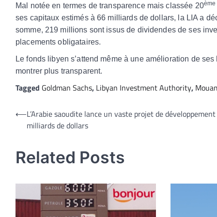
ème
Mal notée en termes de transparence mais classée 20
ses capitaux estimés à 66 milliards de dollars, la LIA a d
somme, 219 millions sont issus de dividendes de ses inve
placements obligataires.
Le fonds libyen s’attend même à une amélioration de ses 
montrer plus transparent.
Tagged
Goldman Sachs
,
Libyan Investment Authority
,
Mouam
Navigation
⟵
L’Arabie saoudite lance un vaste projet de développement
milliards de dollars
de
l’article
Related Posts