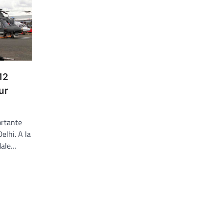
12
ur
ortante
lhi. A la
dale…