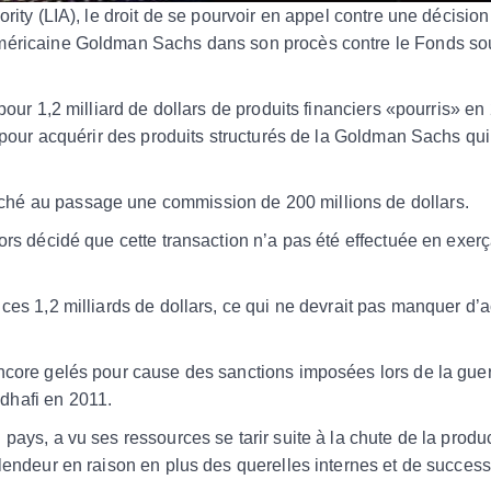
rity (LIA), le droit de se pourvoir en appel contre une décisio
américaine Goldman Sachs dans son procès contre le Fonds so
pour 1,2 milliard de dollars de produits financiers «pourris» en
t pour acquérir des produits structurés de la Goldman Sachs qui
ché au passage une commission de 200 millions de dollars.
ors décidé que cette transaction n’a pas été effectuée en exer
ces 1,2 milliards de dollars, ce qui ne devrait pas manquer d’
ncore gelés pour cause des sanctions imposées lors de la guerr
dhafi en 2011.
pays, a vu ses ressources se tarir suite à la chute de la produc
plendeur en raison en plus des querelles internes et de success