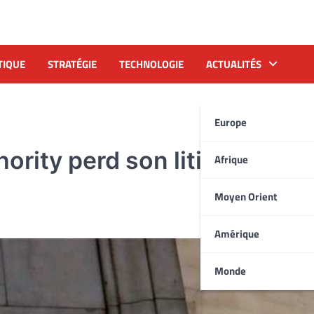
TIQUE
STRATÉGIE
TECHNOLOGIE
ACTUALITÉS
Europe
ority perd son litige contre
Afrique
Moyen Orient
Amérique
Monde