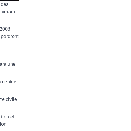
n des
uverain
 2008.
 perdront
çant une
accentuer
e civile
tion et
ion.