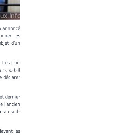
 a annoncé
onner les
objet d’un
très clair
 », a-t-il
e déclarer
et dernier
e l’ancien
ée au sud-
devant les