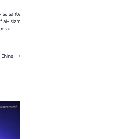
 « sa santé
f al-Islam
ons ».
 Chine
⟶