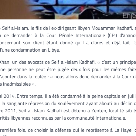
 Seif al-Islam, le fils de l’ex-dirigeant libyen Mouammar Kadhafi,
n de demander à la Cour Pénale Internationale (CPI) d’aband
oncernant son client étant donné qu’il a d’ores et déjà fait l’
d’une condamnation en Libye.
han, un des avocats de Seif al-Islam Kadhafi, « c’est un principe 
’une personne ne peut être jugée deux fois pour les mêmes faits
’ajouter dans la foulée : « nous allons donc demander à la Cour d
s inadmissibles ».
 2014. Entre temps, il a été condamné à la peine capitale en juill
ns la sanglante répression du soulèvement ayant abouti au déclin d
e 2011, Seif al-Islam Kadhafi est détenu à Zenten, localité situ
torités libyennes reconnues par la communauté internationale.
a première fois, de choisir la défense qui le représente à La Haye, 