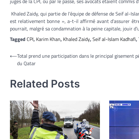
juges de la CPI, où par le passé, ses avocats étaient commis d’
Khaled Zaidy, qui partie de l’équipe de défense de Seif al-Islam
est relativement bonne », a-t-il affirmé avant d’assurer êtr
pourrait, malgré sa condamnation à la peine capitale, jouir d’
Tagged
CPI
,
Karim Khan
,
Khaled Zaidy
,
Seif al-Islam Kadhafi
,
Navigation
⟵
Total prend une participation dans le principal gisement pé
du Qatar
de
l’article
Related Posts