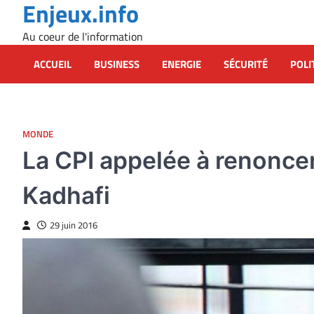
Enjeux.info
Skip
to
Au coeur de l'information
content
ACCUEIL
BUSINESS
ENERGIE
SÉCURITÉ
POLI
MONDE
La CPI appelée à renoncer
Kadhafi
29 juin 2016