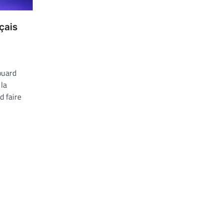
çais
ouard
 la
d faire