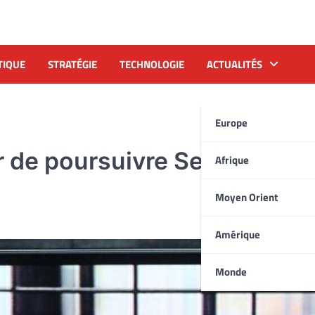
TIQUE
STRATÉGIE
TECHNOLOGIE
ACTUALITÉS
Europe
 de poursuivre Seif al-Isla
Afrique
Moyen Orient
Amérique
Monde