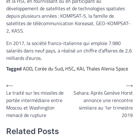
et la HSC en fournissant ou en participant au
développement de satellites et de technologies spatiales
depuis plusieurs années : KOMPSAT-5, la famille de
satellites de télécommunication Koreasat, GEO-KOMPSAT-
2, KASS.
En 2017, la société franco-italienne qui emploie 7.980
salariés dans neuf pays, a réalisé un chiffre d’affaires de 2,6
milliards d’euros.
Tagged
ADD
,
Corée du Sud
,
HSC
,
KAI
,
Thales Alenia Space
Navigation
⟵
⟶
Le traité sur les missiles de
Sahara: Après Genève Horst
de
portée intermédiaire entre
annonce une rencontre
l’article
Moscou et Washington
similaire au 1er trimestre
menacé de rupture
2019
Related Posts