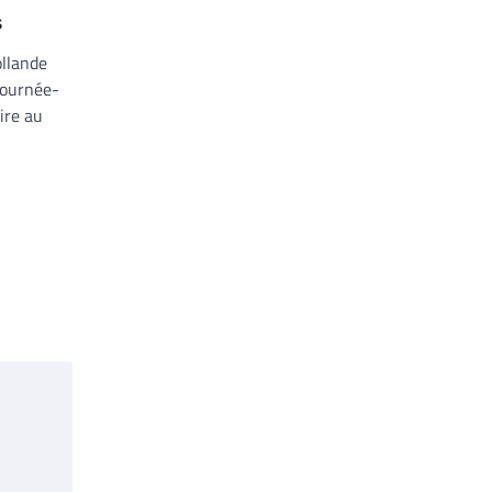
s
ollande
tournée-
ire au