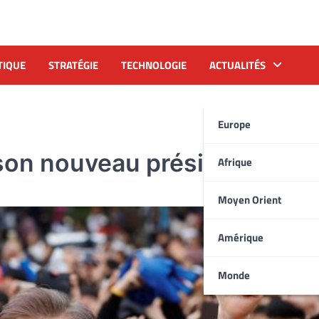
TIQUE
STRATÉGIE
TECHNOLOGIE
ACTUALITÉS
Europe
 son nouveau président
Afrique
Moyen Orient
Amérique
Monde