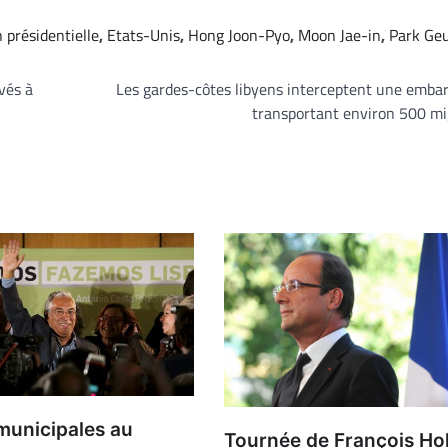
n présidentielle
,
Etats-Unis
,
Hong Joon-Pyo
,
Moon Jae-in
,
Park Ge
vés à
Les gardes-côtes libyens interceptent une emba
transportant environ 500 mi
municipales au
Tournée de François Ho