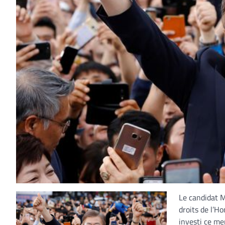
Le candidat M
droits de l’H
investi ce me