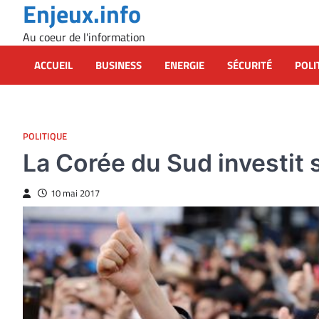
Enjeux.info
Skip
to
Au coeur de l'information
content
ACCUEIL
BUSINESS
ENERGIE
SÉCURITÉ
POLI
POLITIQUE
La Corée du Sud investit
10 mai 2017