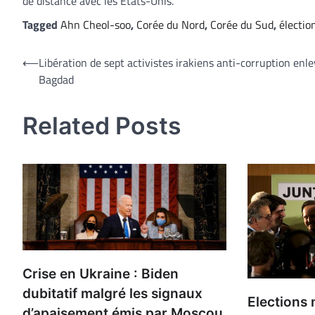
de distance avec les Etats-Unis.
Tagged
Ahn Cheol-soo
,
Corée du Nord
,
Corée du Sud
,
électio
Navigation
⟵
Libération de sept activistes irakiens anti-corruption enle
Bagdad
de
l’article
Related Posts
Crise en Ukraine : Biden
dubitatif malgré les signaux
Elections 
d’apaisement émis par Moscou