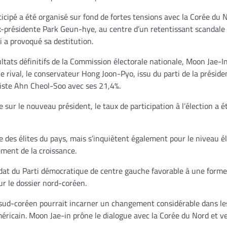
ticipé a été organisé sur fond de fortes tensions avec la Corée du 
x-présidente Park Geun-hye, au centre d’un retentissant scandale
i a provoqué sa destitution.
ultats définitifs de la Commission électorale nationale, Moon Jae-I
he rival, le conservateur Hong Joon-Pyo, issu du parti de la préside
riste Ahn Cheol-Soo avec ses 21,4%.
sur le nouveau président, le taux de participation à l’élection a ét
e des élites du pays, mais s’inquiètent également pour le niveau é
ement de la croissance.
dat du Parti démocratique de centre gauche favorable à une forme
r le dossier nord-coréen.
 sud-coréen pourrait incarner un changement considérable dans le
méricain. Moon Jae-in prône le dialogue avec la Corée du Nord et v