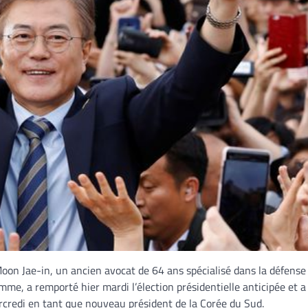
oon Jae-in, un ancien avocat de 64 ans spécialisé dans la défense
omme, a remporté hier mardi l’élection présidentielle anticipée et a
rcredi en tant que nouveau président de la Corée du Sud.