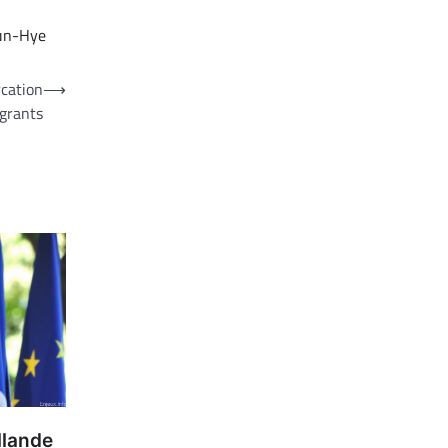
un-Hye
rcation
⟶
grants
llande