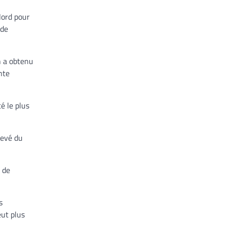
Nord pour
 de
n a obtenu
nte
é le plus
levé du
 de
s
eut plus