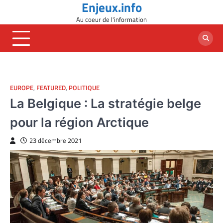
Enjeux.info
Skip
to
Au coeur de l'information
content
EUROPE
,
FEATURED
,
POLITIQUE
La Belgique : La stratégie belge
pour la région Arctique
23 décembre 2021