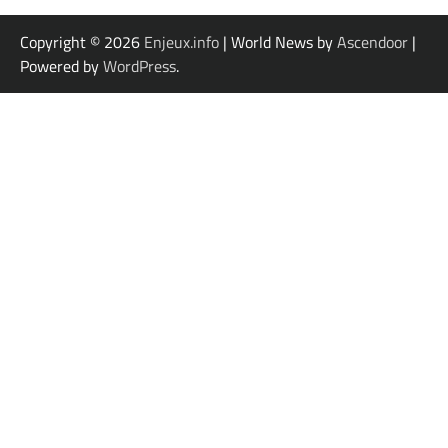
Copyright © 2026
Enjeux.info
| World News by
Ascendoor
|
Powered by
WordPress
.