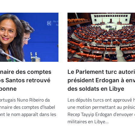
nnaire des comptes
Le Parlement turc autori
os Santos retrouvé
président Erdogan à en
sbonne
des soldats en Libye
ortugais Nuno Ribeiro da
Les députés turcs ont approuvé h
nnaire des comptes d’Isabel
une motion permettant au prési
ont le nom apparaît dans les
Recep Tayyip Erdogan d’envoyer 
militaires en Libye…