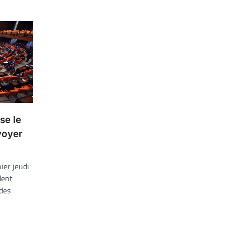
se le
voyer
ier jeudi
dent
des