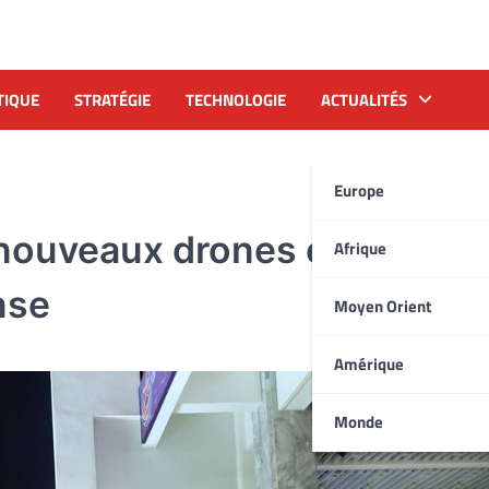
TIQUE
STRATÉGIE
TECHNOLOGIE
ACTUALITÉS
Europe
nouveaux drones et missile
Afrique
nse
Moyen Orient
Amérique
Monde