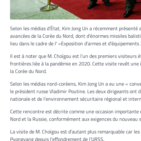
Selon les médias d’État, Kim Jong Un a récemment présenté au
avancées de la Corée du Nord, dont d’énormes missiles balisti
lieu dans le cadre de l' »Exposition d’armes et d’équipement
Il est à noter que M. Choïgou est l’un des premiers visiteur
frontières liée à la pandémie en 2020. Cette visite revêt une i
la Corée du Nord.
Selon les médias nord-coréens, Kim Jong Un a eu une « conver
le président russe Vladimir Poutine. Les deux dirigeants ont
nationale et de l’environnement sécuritaire régional et intern
Cette rencontre est décrite comme une occasion importante de
Nord et la Russie, conformément aux exigences du nouveau si
La visite de M. Choïgou est d’autant plus remarquable car les
Pyongyang depuis l’effondrement de l’URSS.