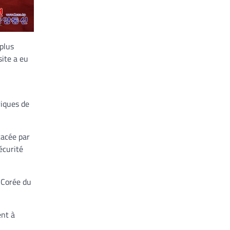
plus
site a eu
riques de
cacée par
écurité
 Corée du
ent à