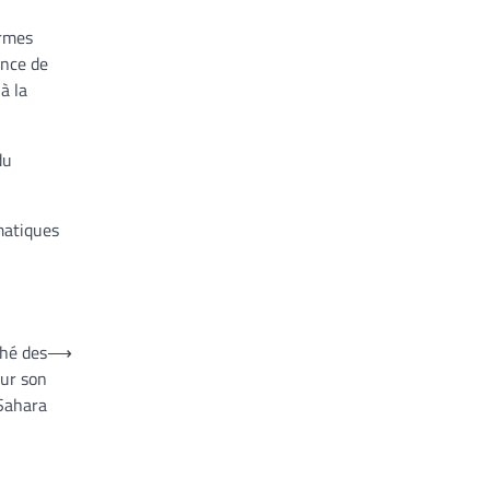
armes
ance de
à la
du
omatiques
ché des
⟶
sur son
Sahara