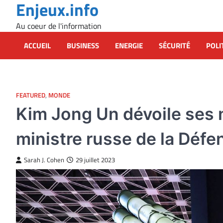
Enjeux.info
Skip
to
Au coeur de l'information
content
ACCUEIL
BUSINESS
ENERGIE
SÉCURITÉ
POLI
FEATURED
,
MONDE
Kim Jong Un dévoile ses 
ministre russe de la Défe
Sarah J. Cohen
29 juillet 2023