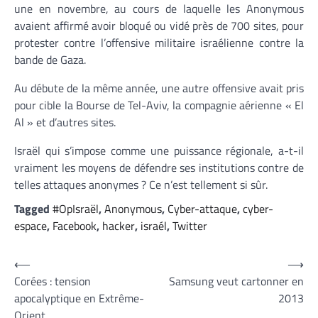
une en novembre, au cours de laquelle les Anonymous
avaient affirmé avoir bloqué ou vidé près de 700 sites, pour
protester contre l’offensive militaire israélienne contre la
bande de Gaza.
Au débute de la même année, une autre offensive avait pris
pour cible la Bourse de Tel-Aviv, la compagnie aérienne « El
Al » et d’autres sites.
Israël qui s’impose comme une puissance régionale, a-t-il
vraiment les moyens de défendre ses institutions contre de
telles attaques anonymes ? Ce n’est tellement si sûr.
Tagged
#OpIsraël
,
Anonymous
,
Cyber-attaque
,
cyber-
espace
,
Facebook
,
hacker
,
israél
,
Twitter
Navigation
⟵
⟶
Corées : tension
Samsung veut cartonner en
de
apocalyptique en Extrême-
2013
l’article
Orient