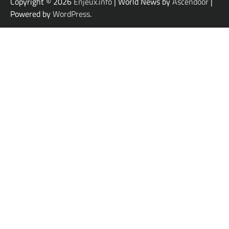
Copyright © 2026
Enjeux.info
| World News by
Ascendoor
|
Powered by
WordPress
.