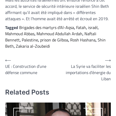
accord, le service de sécurité intérieure israélien Shin Beth
affirmant qu’il avait été impliqué dans « différentes
attaques ». Et l’homme avait été arrêté et écroué en 2019.
Tagged
Brigades des martyrs d'Al-Aqsa
,
Fatah
,
israél
,
Mahmoud Abbas
,
Mahmoud Abdullah Ardah
,
Naftali
Bennett
,
Palestine
,
prison de Gilboa
,
Rosh Hashana
,
Shin
Beth
,
Zakaria al-Zoubeidi
Navigation
⟵
⟶
UE : Construction d’une
La Syrie va faciliter les
de
défense commune
importations d’énergie du
l’article
Liban
Related Posts