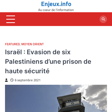
Enjeux.info
Skip
to
Au coeur de l'information
content
FEATURED
,
MOYEN ORIENT
Israël : Evasion de six
Palestiniens d’une prison de
haute sécurité
6 septembre 2021