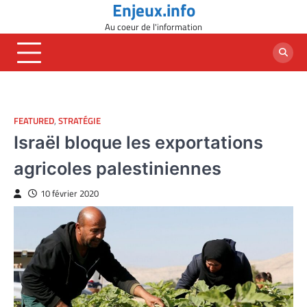
Enjeux.info
Skip
to
Au coeur de l'information
content
FEATURED
,
STRATÉGIE
Israël bloque les exportations
agricoles palestiniennes
10 février 2020