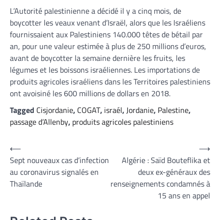
L’Autorité palestinienne a décidé il y a cinq mois, de
boycotter les veaux venant d’Israël, alors que les Israéliens
fournissaient aux Palestiniens 140.000 têtes de bétail par
an, pour une valeur estimée à plus de 250 millions d’euros,
avant de boycotter la semaine dernière les fruits, les
légumes et les boissons israéliennes. Les importations de
produits agricoles israéliens dans les Territoires palestiniens
ont avoisiné les 600 millions de dollars en 2018.
Tagged
Cisjordanie
,
COGAT
,
israél
,
Jordanie
,
Palestine
,
passage d’Allenby
,
produits agricoles palestiniens
Navigation
⟵
⟶
Sept nouveaux cas d’infection
Algérie : Saïd Bouteflika et
de
au coronavirus signalés en
deux ex-généraux des
l’article
Thaïlande
renseignements condamnés à
15 ans en appel