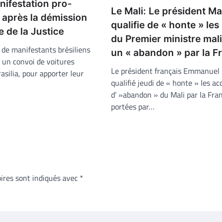
anifestation pro-
Le Mali: Le président M
 après la démission
qualifie de « honte » le
e de la Justice
du Premier ministre mal
 de manifestants brésiliens
un « abandon » par la F
à un convoi de voitures
Le président français Emmanuel
silia, pour apporter leur
qualifié jeudi de « honte » les a
d’ »abandon » du Mali par la Fra
portées par…
ires sont indiqués avec
*