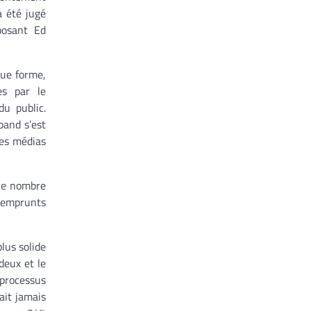
 été jugé
posant Ed
due forme,
es par le
du public.
band s’est
les médias
(le nombre
 emprunts
lus solide
deux et le
 processus
ait jamais