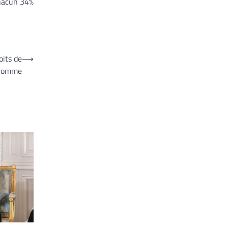
chacun 34%
oits de
⟶
’Homme