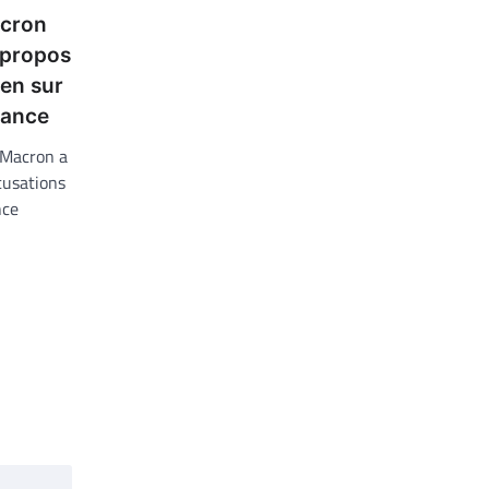
acron
s propos
ien sur
rance
 Macron a
ccusations
nce