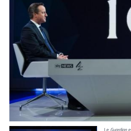
Le
Guardian
et