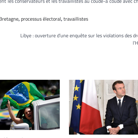
ent les conservateurs et les travaillistes au coude-à coude avec 
Bretagne
,
processus électoral
,
travaillistes
Libye : ouverture d’une enquête sur les violations des dr
l