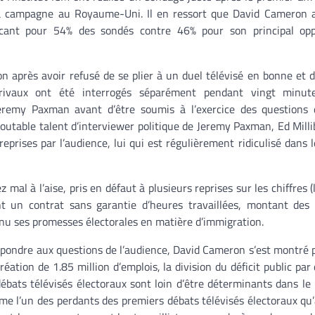
la campagne au Royaume-Uni. Il en ressort que David Cameron a
ncant pour 54% des sondés contre 46% pour son principal op
 après avoir refusé de se plier à un duel télévisé en bonne et 
 rivaux ont été interrogés séparément pendant vingt minut
Jeremy Paxman avant d’être soumis à l’exercice des questions 
outable talent d’interviewer politique de Jeremy Paxman, Ed Milli
eprises par l’audience, lui qui est régulièrement ridiculisé dans 
mal à l’aise, pris en défaut à plusieurs reprises sur les chiffres 
t un contrat sans garantie d’heures travaillées, montant des
nu ses promesses électorales en matière d’immigration.
pondre aux questions de l’audience, David Cameron s’est montré p
ation de 1.85 million d’emplois, la division du déficit public par 
débats télévisés électoraux sont loin d’être déterminants dans le
mme l’un des perdants des premiers débats télévisés électoraux qu’