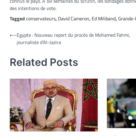
connus le pays. A six semaines du scrutin, les sondages donn
des intentions de vote.
Tagged
conservateurs
,
David Cameron
,
Ed Miliband
,
Grande-
Navigation
⟵
Egypte : Nouveau report du procès de Mohamed Fahmi,
journaliste d’Al-Jazira
de
l’article
Related Posts