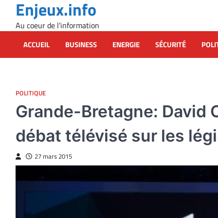
Enjeux.info
Skip
to
Au coeur de l'information
content
ACCUEIL
BUSINESS
ENERGIE
SÉCURITÉ
POLI
POLITIQUE
Grande-Bretagne: David 
débat télévisé sur les lég
27 mars 2015