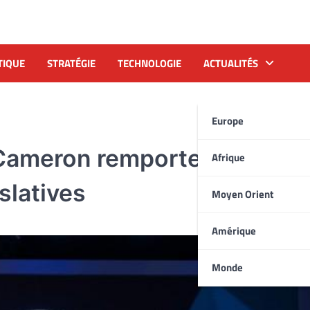
TIQUE
STRATÉGIE
TECHNOLOGIE
ACTUALITÉS
Europe
Cameron remporte le premie
Afrique
islatives
Moyen Orient
Amérique
Monde