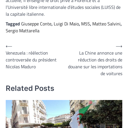
actuelle, il enseigne le droit privé à Florence et à
l’Université libre internationale d’études sociales (LUISS) de
la capitale italienne.
Tagged
Giuseppe Conte
,
Luigi Di Maio
,
M5S
,
Matteo Salvini
,
Sergio Mattarella
Navigation
⟵
⟶
Venezuela : réélection
La Chine annonce une
de
controversée du président
réduction des droits de
l’article
Nicolas Maduro
douane sur les importations
de voitures
Related Posts