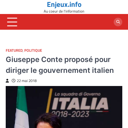
Enjeux.info
Skip
to
Au coeur de l'information
content
FEATURED
,
POLITIQUE
Giuseppe Conte proposé pour
diriger le gouvernement italien
22 mai 2018