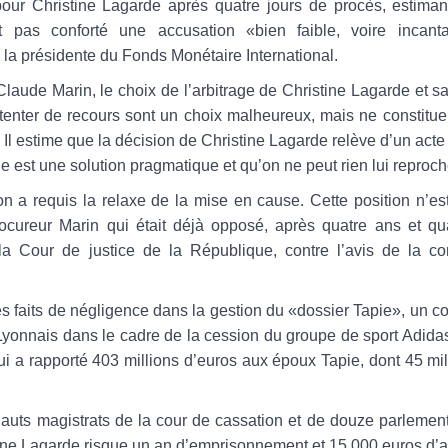
pour Christine Lagarde après quatre jours de procès, estiman
t pas conforté une accusation «bien faible, voire incanta
 la présidente du Fonds Monétaire International.
laude Marin, le choix de l’arbitrage de Christine Lagarde et s
tenter de recours sont un choix malheureux, mais ne constitue
 Il estime que la décision de Christine Lagarde relève d’un acte 
ge est une solution pragmatique et qu’on ne peut rien lui reproch
on a requis la relaxe de la mise en cause. Cette position n’e
procureur Marin qui était déjà opposé, après quatre ans et qu
 la Cour de justice de la République, contre l’avis de la c
s faits de négligence dans la gestion du «dossier Tapie», un c
 Lyonnais dans le cadre de la cession du groupe de sport Adid
qui a rapporté 403 millions d’euros aux époux Tapie, dont 45 mi
auts magistrats de la cour de cassation et de douze parlement
istine Lagarde risque un an d’emprisonnement et 15.000 euros d