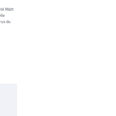
nté Matt
lle
irus du