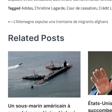
Tagged
Adidas
,
Christine Lagarde
,
Cour de cassation
,
Crédit 
Navigation
⟵
L’Allemagne expulse une trentaine de migrants afghans
de
Related Posts
l’article
États-Unis
Un sous-marin américain à
succombe à