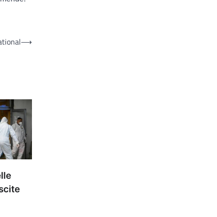
ational
⟶
lle
scite