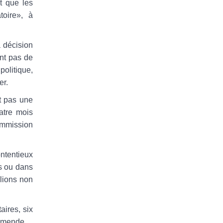
t que les
toire», à
a décision
nt pas de
politique,
er.
st pas une
atre mois
ommission
ontentieux
as ou dans
llions non
aires, six
’amende.