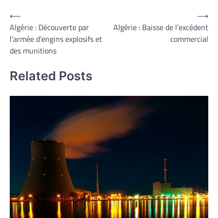
Navigation
⟵
⟶
Algérie : Découverte par
Algérie : Baisse de l’excédent
de
l’armée d’engins explosifs et
commercial
l’article
des munitions
Related Posts