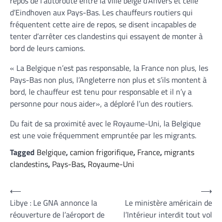
repos de l’autoroute entre la ville belge d’Anvers et celle
d’Eindhoven aux Pays-Bas. Les chauffeurs routiers qui
fréquentent cette aire de repos, se disent incapables de
tenter d’arrêter ces clandestins qui essayent de monter à
bord de leurs camions.
« La Belgique n’est pas responsable, la France non plus, les
Pays-Bas non plus, l’Angleterre non plus et s’ils montent à
bord, le chauffeur est tenu pour responsable et il n’y a
personne pour nous aider», a déploré l’un des routiers.
Du fait de sa proximité avec le Royaume-Uni, la Belgique
est une voie fréquemment empruntée par les migrants.
Tagged
Belgique
,
camion frigorifique
,
France
,
migrants
clandestins
,
Pays-Bas
,
Royaume-Uni
Navigation
⟵
⟶
Libye : Le GNA annonce la
Le ministère américain de
de
réouverture de l’aéroport de
l’Intérieur interdit tout vol