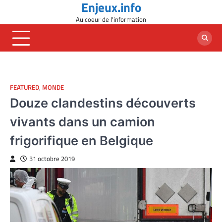
Enjeux.info
Skip
to
Au coeur de l'information
content
FEATURED
,
MONDE
Douze clandestins découverts
vivants dans un camion
frigorifique en Belgique
31 octobre 2019