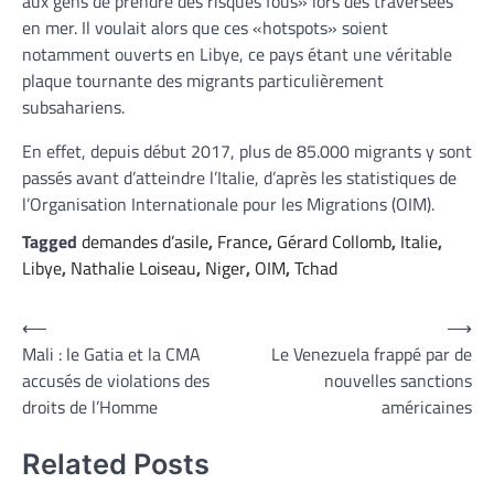
aux gens de prendre des risques fous» lors des traversées
en mer. Il voulait alors que ces «hotspots» soient
notamment ouverts en Libye, ce pays étant une véritable
plaque tournante des migrants particulièrement
subsahariens.
En effet, depuis début 2017, plus de 85.000 migrants y sont
passés avant d’atteindre l’Italie, d’après les statistiques de
l’Organisation Internationale pour les Migrations (OIM).
Tagged
demandes d’asile
,
France
,
Gérard Collomb
,
Italie
,
Libye
,
Nathalie Loiseau
,
Niger
,
OIM
,
Tchad
Navigation
⟵
⟶
Mali : le Gatia et la CMA
Le Venezuela frappé par de
de
accusés de violations des
nouvelles sanctions
l’article
droits de l’Homme
américaines
Related Posts