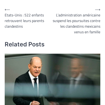
Navigation
⟵
⟶
Etats-Unis : 522 enfants
L’administration américaine
de
retrouvent leurs parents
suspend les poursuites contre
l’article
clandestins
les clandestins mexicains
venus en famille
Related Posts