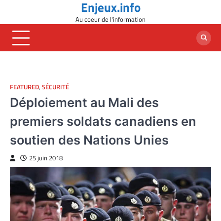
Enjeux.info
Skip
to
Au coeur de l'information
content
FEATURED
,
SÉCURITÉ
Déploiement au Mali des
premiers soldats canadiens en
soutien des Nations Unies
25 juin 2018