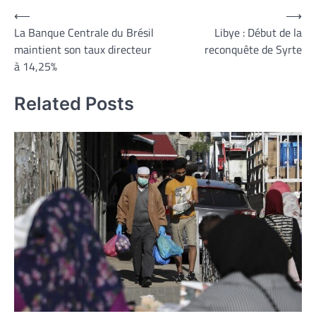
Navigation
⟵
⟶
La Banque Centrale du Brésil
Libye : Début de la
de
maintient son taux directeur
reconquête de Syrte
l’article
à 14,25%
Related Posts