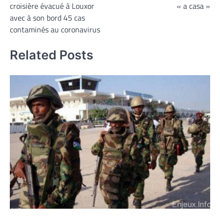
croisière évacué à Louxor
« a casa »
l’article
avec à son bord 45 cas
contaminés au coronavirus
Related Posts