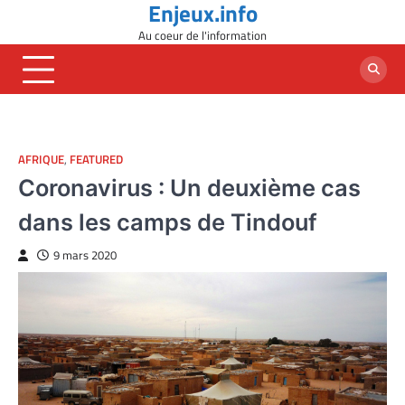
Enjeux.info
Skip
to
Au coeur de l'information
content
AFRIQUE
,
FEATURED
Coronavirus : Un deuxième cas
dans les camps de Tindouf
9 mars 2020