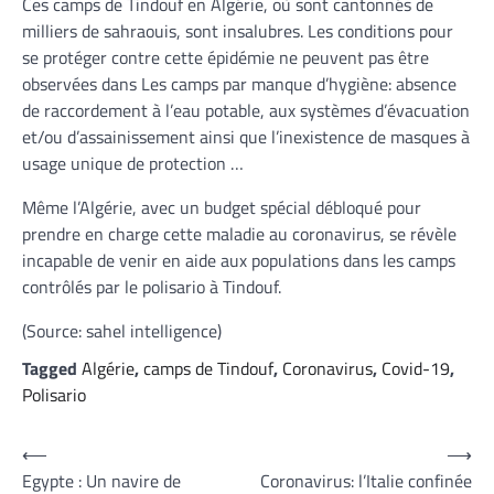
Ces camps de Tindouf en Algérie, où sont cantonnés de
milliers de sahraouis, sont insalubres. Les conditions pour
se protéger contre cette épidémie ne peuvent pas être
observées dans Les camps par manque d’hygiène: absence
de raccordement à l’eau potable, aux systèmes d’évacuation
et/ou d’assainissement ainsi que l’inexistence de masques à
usage unique de protection …
Même l’Algérie, avec un budget spécial débloqué pour
prendre en charge cette maladie au coronavirus, se révèle
incapable de venir en aide aux populations dans les camps
contrôlés par le polisario à Tindouf.
(Source: sahel intelligence)
Tagged
Algérie
,
camps de Tindouf
,
Coronavirus
,
Covid-19
,
Polisario
Navigation
⟵
⟶
Egypte : Un navire de
Coronavirus: l’Italie confinée
de