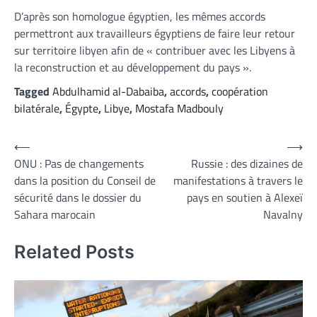
D’après son homologue égyptien, les mêmes accords
permettront aux travailleurs égyptiens de faire leur retour
sur territoire libyen afin de « contribuer avec les Libyens à
la reconstruction et au développement du pays ».
Tagged
Abdulhamid al-Dabaiba
,
accords
,
coopération
bilatérale
,
Égypte
,
Libye
,
Mostafa Madbouly
Navigation
⟵
⟶
ONU : Pas de changements
Russie : des dizaines de
de
dans la position du Conseil de
manifestations à travers le
l’article
sécurité dans le dossier du
pays en soutien à Alexeï
Sahara marocain
Navalny
Related Posts