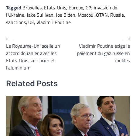
Tagged
Bruxelles
,
Etats-Unis
,
Europe
,
G7
,
invasion de
l’Ukraine
,
Jake Sullivan
,
Joe Biden
,
Moscou
,
OTAN
,
Russie
,
sanctions
,
UE
,
Vladimir Poutine
Navigation
⟵
⟶
Le Royaume-Uni scelle un
Vladimir Poutine exige le
de
accord douanier avec les
paiement du gaz russe en
l’article
Etats-Unis sur l’acier et
roubles
l’aluminium
Related Posts