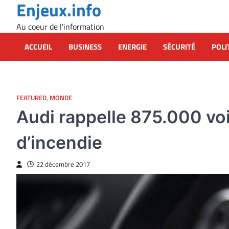
Enjeux.info
Skip
to
Au coeur de l'information
content
ACCUEIL
BUSINESS
ENERGIE
SÉCURITÉ
POLI
FEATURED
,
MONDE
Audi rappelle 875.000 vo
d’incendie
22 décembre 2017