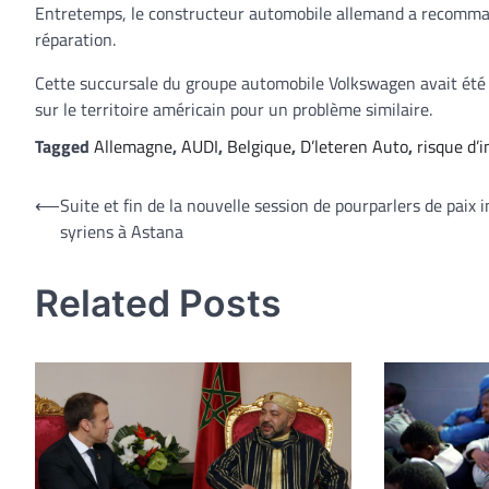
Entretemps, le constructeur automobile allemand a recommand
réparation.
Cette succursale du groupe automobile Volkswagen avait été d
sur le territoire américain pour un problème similaire.
Tagged
Allemagne
,
AUDI
,
Belgique
,
D’leteren Auto
,
risque d’
Navigation
⟵
Suite et fin de la nouvelle session de pourparlers de paix i
syriens à Astana
de
l’article
Related Posts