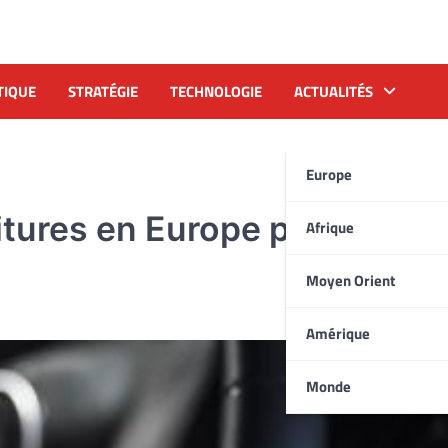
TIQUE
STRATÉGIE
TECHNOLOGIE
ACTUALITÉS
Europe
itures en Europe pour risqu
Afrique
Moyen Orient
Amérique
Monde