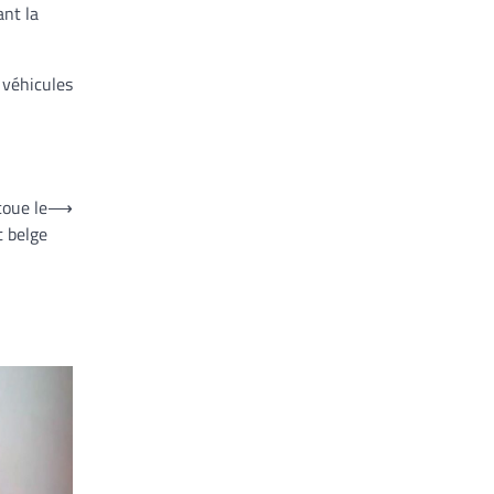
ant la
 véhicules
coue le
⟶
 belge