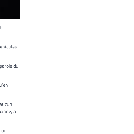
t
véhicules
parole du
qu’en
 «aucun
panne, a-
ion.