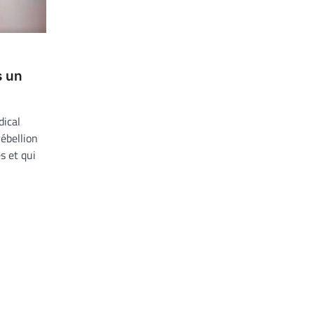
s un
dical
ébellion
s et qui