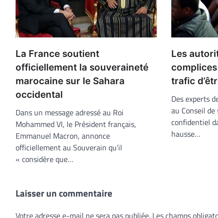
La France soutient
Les autori
officiellement la souveraineté
complices
marocaine sur le Sahara
trafic d’ê
occidental
Des experts d
au Conseil de
Dans un message adressé au Roi
confidentiel d
Mohammed VI, le Président français,
hausse…
Emmanuel Macron, annonce
officiellement au Souverain qu’il
« considère que…
Laisser un commentaire
Votre adresse e-mail ne sera pas publiée.
Les champs obligato