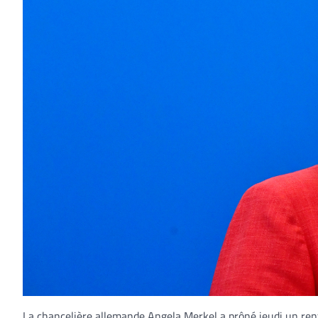
La chancelière allemande Angela Merkel a prôné jeudi un renf