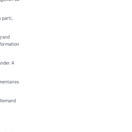
 parti,
grand
information
änder. A
émentaires
allemand