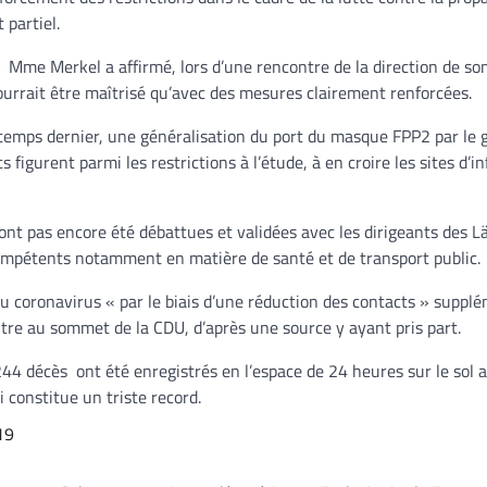
 partiel.
, Mme Merkel a affirmé, lors d’une rencontre de la direction de son
ourrait être maîtrisé qu’avec des mesures clairement renforcées.
ntemps dernier, une généralisation du port du masque FPP2 par le 
ics figurent parmi les restrictions à l’étude, à en croire les sites d’
n’ont pas encore été débattues et validées avec les dirigeants des L
compétents notamment en matière de santé et de transport public.
du coronavirus « par le biais d’une réduction des contacts » suppl
ontre au sommet de la CDU, d’après une source y ayant pris part.
44 décès ont été enregistrés en l’espace de 24 heures sur le sol 
i constitue un triste record.
19