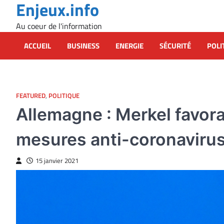
Enjeux.info
Skip
to
Au coeur de l'information
content
ACCUEIL
BUSINESS
ENERGIE
SÉCURITÉ
POLI
FEATURED
,
POLITIQUE
Allemagne : Merkel favor
mesures anti-coronaviru
15 janvier 2021