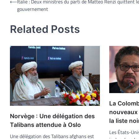
Navigation
⟵
Italie : Deux ministres du parti de Matteo Renzi quittent l
gouvernement
de
l’article
Related Posts
La Colombi
nouveaux 
Norvège : Une délégation des
la liste n
Talibans attendue à Oslo
Les États-Uni
Une délégation des Talibans afghans est