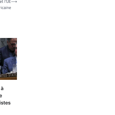
et l’UE
⟶
ricaine
 à
e
istes