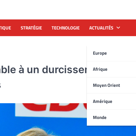
TIQUE
STRATÉGIE
TECHNOLOGIE
ACTUALITÉS
Europe
able à un durcissement des
Afrique
s
Moyen Orient
Amérique
Monde