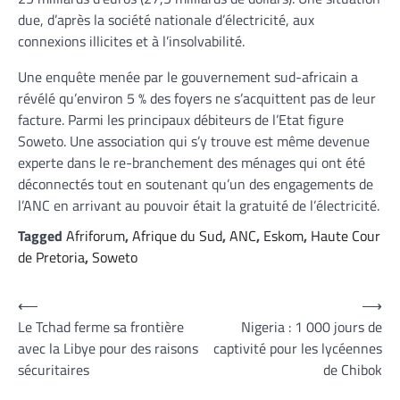
due, d’après la société nationale d’électricité, aux
connexions illicites et à l’insolvabilité.
Une enquête menée par le gouvernement sud-africain a
révélé qu’environ 5 % des foyers ne s’acquittent pas de leur
facture. Parmi les principaux débiteurs de l’Etat figure
Soweto. Une association qui s’y trouve est même devenue
experte dans le re-branchement des ménages qui ont été
déconnectés tout en soutenant qu’un des engagements de
l’ANC en arrivant au pouvoir était la gratuité de l’électricité.
Tagged
Afriforum
,
Afrique du Sud
,
ANC
,
Eskom
,
Haute Cour
de Pretoria
,
Soweto
Navigation
⟵
⟶
Le Tchad ferme sa frontière
Nigeria : 1 000 jours de
de
avec la Libye pour des raisons
captivité pour les lycéennes
l’article
sécuritaires
de Chibok