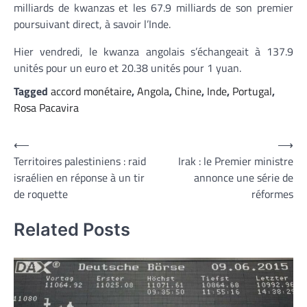
milliards de kwanzas et les 67.9 milliards de son premier
poursuivant direct, à savoir l’Inde.
Hier vendredi, le kwanza angolais s’échangeait à 137.9
unités pour un euro et 20.38 unités pour 1 yuan.
Tagged
accord monétaire
,
Angola
,
Chine
,
Inde
,
Portugal
,
Rosa Pacavira
Navigation
⟵
⟶
Territoires palestiniens : raid
Irak : le Premier ministre
de
israélien en réponse à un tir
annonce une série de
l’article
de roquette
réformes
Related Posts