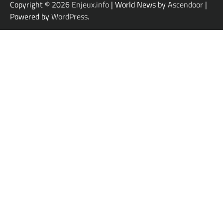
Copyright © 2026
Enjeux.info
| World News by
Ascendoor
|
Powered by
WordPress
.