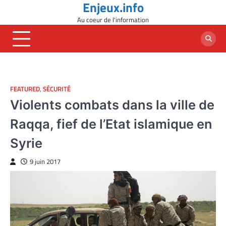
Enjeux.info
Skip
to
Au coeur de l'information
content
FEATURED
,
SÉCURITÉ
Violents combats dans la ville de
Raqqa, fief de l’Etat islamique en
Syrie
9 juin 2017