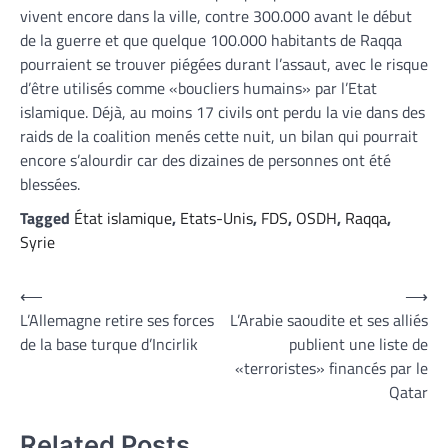
vivent encore dans la ville, contre 300.000 avant le début
de la guerre et que quelque 100.000 habitants de Raqqa
pourraient se trouver piégées durant l’assaut, avec le risque
d’être utilisés comme «boucliers humains» par l’Etat
islamique. Déjà, au moins 17 civils ont perdu la vie dans des
raids de la coalition menés cette nuit, un bilan qui pourrait
encore s’alourdir car des dizaines de personnes ont été
blessées.
Tagged
État islamique
,
Etats-Unis
,
FDS
,
OSDH
,
Raqqa
,
Syrie
Navigation
⟵
⟶
L’Allemagne retire ses forces
L’Arabie saoudite et ses alliés
de
de la base turque d’Incirlik
publient une liste de
l’article
«terroristes» financés par le
Qatar
Related Posts