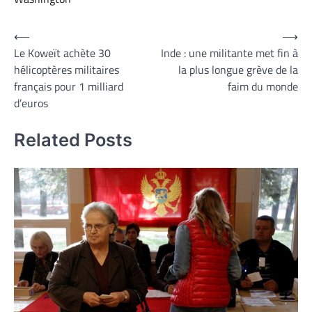
Navigation
⟵
⟶
Le Koweït achète 30
Inde : une militante met fin à
de
hélicoptères militaires
la plus longue grève de la
l’article
français pour 1 milliard
faim du monde
d’euros
Related Posts