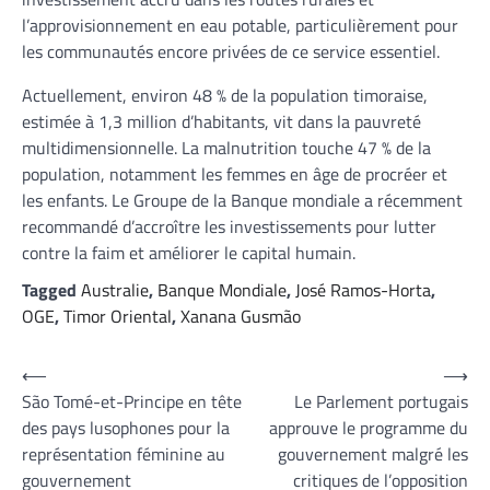
l’approvisionnement en eau potable, particulièrement pour
les communautés encore privées de ce service essentiel.
Actuellement, environ 48 % de la population timoraise,
estimée à 1,3 million d’habitants, vit dans la pauvreté
multidimensionnelle. La malnutrition touche 47 % de la
population, notamment les femmes en âge de procréer et
les enfants. Le Groupe de la Banque mondiale a récemment
recommandé d’accroître les investissements pour lutter
contre la faim et améliorer le capital humain.
Tagged
Australie
,
Banque Mondiale
,
José Ramos-Horta
,
OGE
,
Timor Oriental
,
Xanana Gusmão
Navigation
⟵
⟶
São Tomé-et-Principe en tête
Le Parlement portugais
de
des pays lusophones pour la
approuve le programme du
l’article
représentation féminine au
gouvernement malgré les
gouvernement
critiques de l’opposition