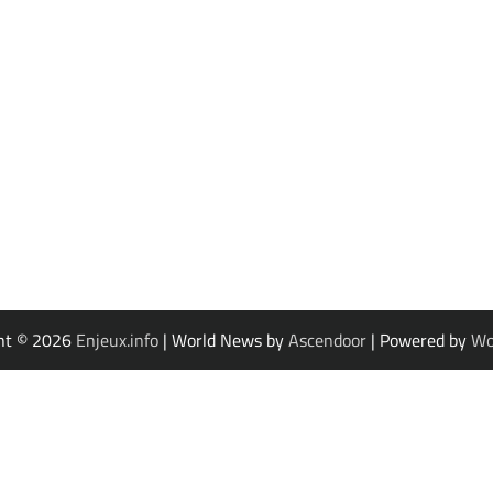
ht © 2026
Enjeux.info
| World News by
Ascendoor
| Powered by
Wo