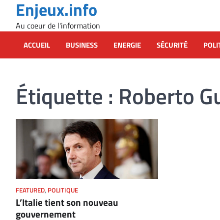
Enjeux.info
Skip
to
Au coeur de l'information
content
ACCUEIL
BUSINESS
ENERGIE
SÉCURITÉ
POLI
Étiquette :
Roberto Gu
FEATURED
,
POLITIQUE
L’Italie tient son nouveau
gouvernement